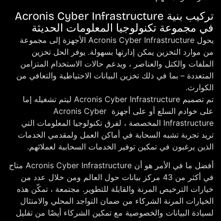
تركيب بنية Acronis Cyber Infrastructure
في مجموعة تكنولوجيا المعلومات الحديثة
يحول Acronis Cyber ​​Infrastructure الأجهزة إلى مجموعة
من موارد التخزين يمكن إدارتها بسهولة. يوفر الحل تخزين
الملفات والكتل والعناصر ، ويدعم حالات الاستخدام المتزامن
المتعددة – بما في ذلك تخزين البيانات الاحتياطية والتعافي من
الكوارث.
تم تصميم Acronis Cyber ​​Infrastructure ليتم تشغيله إما
على خوادم السلع أو على أجهزة Acronis Cyber ​​
Infrastructure المخصصة ، لفرق تكنولوجيا المعلومات التي
تريد تجربة تشبه السحابة في أماكن العمل ولمقدمي الخدمات
الذين يرغبون في تمكين توفير الخدمات السحابية لعملائهم.
أفضل ما في الأمر هو أن Acronis Cyber ​​Infrastructure متاح
في أكثر من 43 مركز بيانات حول العالم ومن خلال عدد من
خيارات الترخيص المرنة والقابلة للتطوير. مجتمعة ، تمكّن هذه
الخيارات المرنة الشركاء من ضمان التواجد المحلي والامتثال
لسيادة البيانات والخصوصية مع تمكين الشركاء أيضًا من تقليل