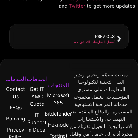
and
Twitter
to get more updates
PREVIOUS
أفضل الممارسات للتحقق بخطوتين
ميغنت تصمّم وتحمي وتدير
الخدمات
الخدمات
البنى التحتية لتكنولوجيا
المنتجات
Contact
Get IT
المعلومات على مستوى
Microsoft
Us
AMC
المؤسسات. تشمل مجموعة
365
Quote
خدماتنا المراقبة الاستباقية
FAQs
المستمرة، والدفاع المتقدم ضد
Bitdefender
IT
Booking
التهديدات، والاستشارات
Support
Hexnode
الاستراتيجية، لتحويل تقنيتك من
Privacy
in Dubai
مجرد أداة إلى عامل آمن وقابل
Fortinet
Policy