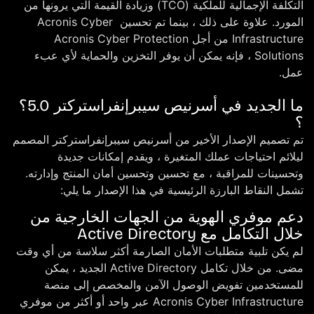
التكلفة الإجمالية للملكية (TCO) وزيادة القيمة التي يرونها من
المورد. علاوة على ذلك ، بينما تم تحسين Acronis Cyber ​​
Infrastructure من أجل Acronis Cyber ​​Protection
Solutions ، فإنه يمكن أن يوفر التخزين والحماية لأي عبء
عمل.
ما الجديد في أسرنيص سيبرإنفراستركتر 5.0؟
؟
تم تصميم الإصدار الأخير من أسرنيص سيبرإنفراستركتر المصمم
ليلائم احتياجات عملك المتغيرة ، ويقدم إمكانات جديدة
وتحسينات للمراقبة ، مع تحسين وتحسين أمان المنتج وإدارته.
تشمل النقاط البارزة الرئيسية في هذا الإصدار ما يلي:
دعم موفري الهوية من الجهات الخارجية من
خلال التكامل مع Active Directory
لم يكن تلبية متطلبات الأمان الصارمة أكثر سلاسة من أي وقت
مضى. من خلال تكامل Active Directory الجديد ، يمكن
للمستخدمين تفويض الوصول الآمن والمخصص إلى منصة
Acronis Cyber Infrastructure عبر واحد أو أكثر من موفري