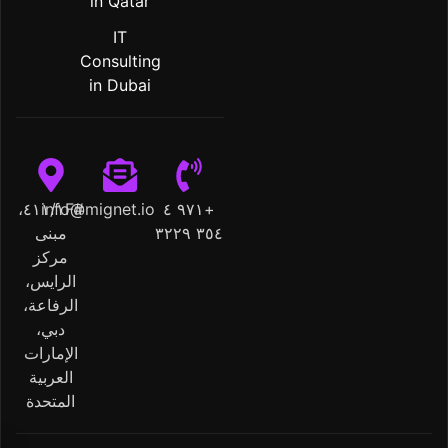
in Qatar
IT
Consulting
in Dubai
#٤١١/١F،
info@mignet.io
+٩٧١ ٤
٣٥٤ ٣٢٢٩
مبنى
مركز
الرايس،
الرفاعة،
دبي،
الإمارات
العربية
المتحدة