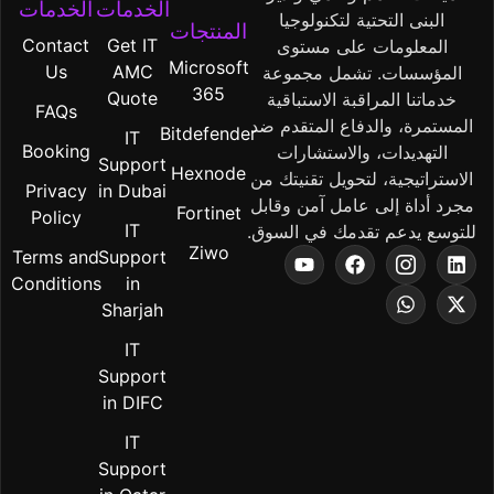
الخدمات
الخدمات
البنى التحتية لتكنولوجيا
المنتجات
Contact
Get IT
المعلومات على مستوى
Microsoft
Us
AMC
المؤسسات. تشمل مجموعة
365
Quote
خدماتنا المراقبة الاستباقية
FAQs
المستمرة، والدفاع المتقدم ضد
Bitdefender
IT
Booking
التهديدات، والاستشارات
Support
Hexnode
الاستراتيجية، لتحويل تقنيتك من
Privacy
in Dubai
مجرد أداة إلى عامل آمن وقابل
Fortinet
Policy
IT
للتوسع يدعم تقدمك في السوق.
Ziwo
Terms and
Support
Conditions
in
Sharjah
IT
Support
in DIFC
IT
Support