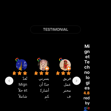
TESTIMONIAL
Mi
gn
et
Te
ima Sana
ssimiliano Sannino
Mohsin Khan
ch
قبل 3 أشهر
قبل 3 أشهر
قبل 4 أشهر
no
lo
فريق 
يسرني 
تُعدّ 
ل
gi
عمل 
جدًا أن 
Mign
es
محتر
أشارك
et حلاً 
مع 
4.8
ف 
كم 
شاملاً 
powered
ممتاز، 
رأيي.
لجميع 
ign
by
G
o
o
g
l
e
وخاصةً 
احتياجا
et 