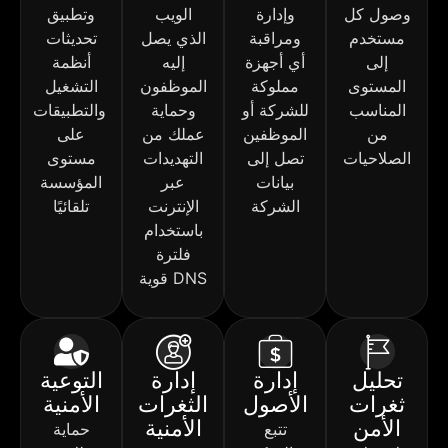
وصول كل
وإدارة
الويب
وتطبيق
مستخدم
ومراقبة
الذي يصل
تحديثات
إلى
أي أجهزة
إليه
أنظمة
المستوى
مملوكة
الموظفون
التشغيل
المناسب
للشركة أو
وحماية
والتطبيقات
من
الموظفين
عملك من
على
الصلاحيات
تصل إلى
التهديدات
مستوى
بيانات
عبر
المؤسسة
الشركة
الإنترنت
تلقائيًا
باستخدام
فلترة
DNS قوية
تحليل
إدارة
إدارة
التوعية
ثغرات
الأصول
الثغرات
الأمنية
الأمن
الأمنية
تتبع
حماية