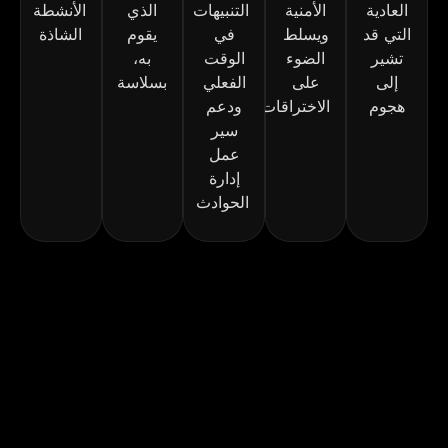
شكاو
إدارة 
العادية
الأمنية
التنبيهات
الذي
الأنشطة
ى 
كل 
التي قد
ويسلط
في
يقوم
الشاذة
بخصو
شيء 
أتمّ 
تشير
الضوء
الوقت
به،
ص 
تحت 
الاس
إلى
على
الفعلي
بسلاسة
أنشطت
سقف 
داد
هجوم
الاختراقات
ودعم
هم.
واحد 
سير
توفر 
الم
عمل
أود أن 
علينا 
إدارة
أعرب 
الوقت 
بسر
الحوادث
لكم 
والجهد
جميعًا 
. إذا 
من 
عن 
كنت 
خالص 
تبحث 
الشب
تقدير
عن 
ة 
ي.
شركة 
متكامل
أرجو 
ة 
منكم 
لحلول 
الأن
الاستم
تكنولو