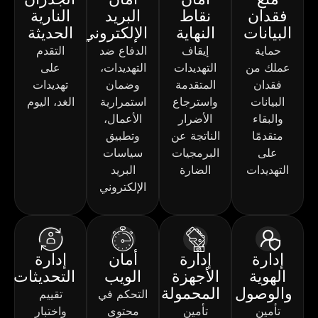
فقدان
نقاط
البريد
النارية
البيانات
النهاية
الإلكتروني
الحديثة
حماية
إيقاف
الدفاع ضد
التقدم
عملك من
التهديدات
التهديدات،
على
فقدان
المتقدمة
وضمان
تهديدات
البيانات
واسترجاع
استمرارية
الغد، اليوم
والبقاء
الأضرار
الأعمال،
متقدمًا
الناتجة عن
وتطبيق
على
البرمجيات
سياسات
التهديدات
الضارة
البريد
الإلكتروني
إدارة
إدارة
أمان
إدارة
الهوية
الأجهزة
الويب
التحديثات
والوصول
المحمولة
التحكم في
تقييم
تأمين
تأمين
محتوى
واختبار