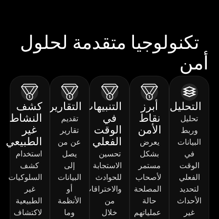
ن. 
فريق 
المعلو
ساعدو
Mign
مات، 
الصي
ني في 
et 
بدءًا 
ة 
تكنولوجيا متقدمة لحلول
تجهيز 
بأكمله 
من 
السن
أمن
المعلومات الخاصة بك
ركن 
إيجابية 
إعداد 
العمل 
للغاية.
الأجهز
المنزل
ة 
ي 
مستو
وصولاً 
الخاص 
ى 
إلى 
ممتا
التحليل
أبرز
التنبيهات
التقارير
كشف
بي 
الخدم
الأمن 
نقاط
في
النشاط
تحليل
تقديم
بشكل 
ة 
السيبر
فريق
الأمن
الوقت
غير
وربط
تقارير
رائع. 
المقدم
اني 
م 
الفعلي
الطبيعي
البيانات
يعرض
عن من
أوصي 
ة 
والدع
في
بشكل
تحسين
يصل
استخدام
بهم 
متميز 
م 
الاس
الوقت
مستمر
الاستجابة
إلى
كشف
بشدة.
حقًا، 
المست
ابة 
الفعلي
لأصحاب
للحوادث
البيانات
السلوكيات
ولم 
مر. إنّ 
والم
لتحديد
المصلحة
والاختراقات
أو
غير
أتلقَّ 
قدرته
فة 
الأحداث
حالة
من
الأنظمة
الطبيعية
أي 
م على 
الوا
غير
عملياتهم
خلال
وما
لاكتشاف