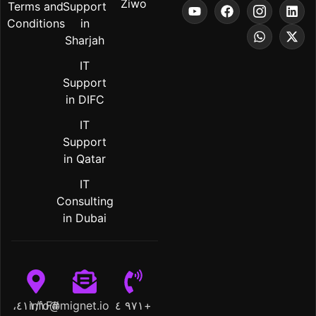
Ziwo
Terms and
Support
Conditions
in
Sharjah
IT
Support
in DIFC
IT
Support
in Qatar
IT
Consulting
in Dubai
#٤١١/١F،
info@mignet.io
+٩٧١ ٤