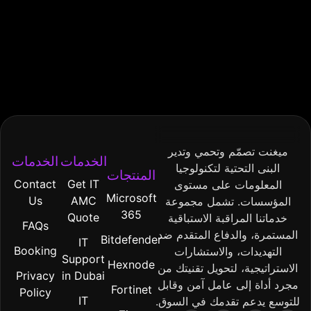
ميغنت تصمّم وتحمي وتدير
الخدمات
الخدمات
البنى التحتية لتكنولوجيا
المنتجات
Contact
Get IT
المعلومات على مستوى
Microsoft
Us
AMC
المؤسسات. تشمل مجموعة
365
Quote
خدماتنا المراقبة الاستباقية
FAQs
المستمرة، والدفاع المتقدم ضد
Bitdefender
IT
Booking
التهديدات، والاستشارات
Support
Hexnode
الاستراتيجية، لتحويل تقنيتك من
Privacy
in Dubai
مجرد أداة إلى عامل آمن وقابل
Fortinet
Policy
IT
للتوسع يدعم تقدمك في السوق.