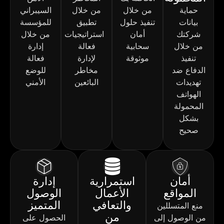
حماية
من خلال
من خلال
السيبراني
بيانات
تنفيذ حلول
تطبيق
للمؤسسة
شركتك
أمان
استراتيجيات
من خلال
من خلال
سحابية
فعالة
إدارة
تنفيذ
موثوقة
لإدارة
فعالة
الدفاع ضد
مخاطر
للوضع
تهديدات
البائعين
الأمني
الهواتف
المحمولة
بشكل
صحيح
أمان
استمرارية
إدارة
المواقع
الأعمال
الوصول
والتعافي
المتميز
منع المتسللين
من
من الوصول إلى
الحصول على