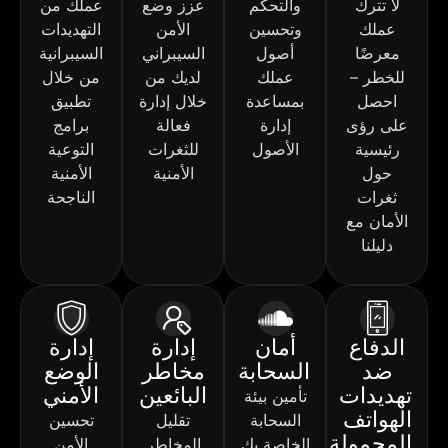
لا تترك
والتحكم
عزز وضع
عملك من
عملك
وتحسين
الأمن
التهديدات
معرضًا
أصول
السيبراني
السيبرانية
للخطر –
عملك
لديك من
من خلال
احصل
بمساعدة
خلال إدارة
تطبيق
على رؤى
إدارة
فعالة
برامج
رئيسية
الأصول
للثغرات
التوعية
حول
الأمنية
الأمنية
ثغرات
الناجحة
الأمان مع
دليلنا
الدفاع
أمان
إدارة
إدارة
ضد
السحابة
مخاطر
الوضع
تهديدات
البائعين
الأمني
تأمين بيئة
الهواتف
السحابة
تقليل
تحسين
المحمولة
الخاصة بك
المخاطر
الأمن